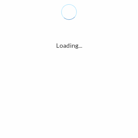
VERACRUZ
Le
no
Le
Loading...
Le
ctrónico
*
Web